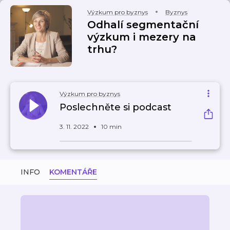
Výzkum pro byznys
Byznys
Odhalí segmentační
výzkum i mezery na
trhu?
Výzkum pro byznys
Poslechněte si podcast
3. 11. 2022
10 min
INFO
KOMENTÁŘE