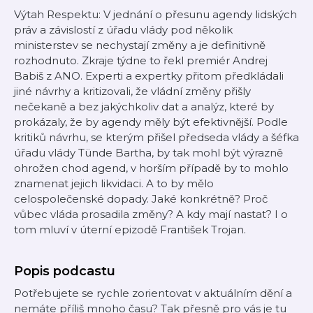
Výtah Respektu: V jednání o přesunu agendy lidských
práv a závislostí z úřadu vlády pod několik
ministerstev se nechystají změny a je definitivně
rozhodnuto. Zkraje týdne to řekl premiér Andrej
Babiš z ANO. Experti a expertky přitom předkládali
jiné návrhy a kritizovali, že vládní změny přišly
nečekaně a bez jakýchkoliv dat a analýz, které by
prokázaly, že by agendy měly být efektivnější. Podle
kritiků návrhu, se kterým přišel předseda vlády a šéfka
úřadu vlády Tünde Bartha, by tak mohl být výrazně
ohrožen chod agend, v horším případě by to mohlo
znamenat jejich likvidaci. A to by mělo
celospolečenské dopady. Jaké konkrétně? Proč
vůbec vláda prosadila změny? A kdy mají nastat? I o
tom mluví v úterní epizodě František Trojan.
Popis podcastu
Potřebujete se rychle zorientovat v aktuálním dění a
nemáte příliš mnoho času? Tak přesně pro vás je tu