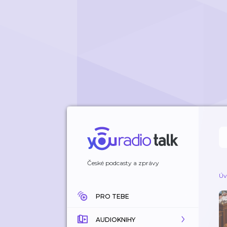
České podcasty a zprávy
Úv
PRO TEBE
AUDIOKNIHY