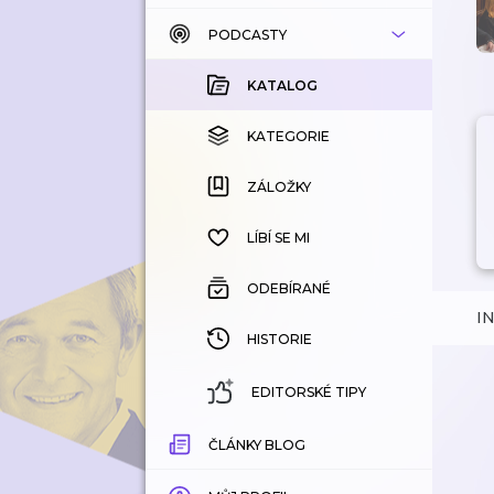
PODCASTY
KATALOG
KOUPENÉ
KATALOG
KATEGORIE
KATEGORIE
ZÁLOŽKY
ZÁLOŽKY
HISTORIE
LÍBÍ SE MI
ODEBÍRANÉ
I
HISTORIE
EDITORSKÉ TIPY
ČLÁNKY BLOG