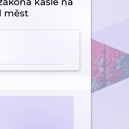
zákona kašle na
ed měst