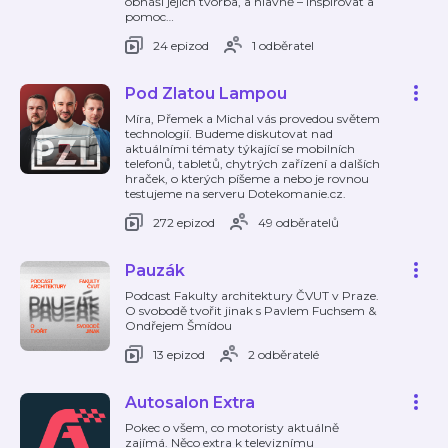
obnáší jejich tvorba, a hlavně – inspirovat a
pomoc
…
24 epizod
1 odběratel
Pod Zlatou Lampou
Míra, Přemek a Michal vás provedou světem
technologií. Budeme diskutovat nad
aktuálními tématy týkající se mobilních
telefonů, tabletů, chytrých zařízení a dalších
hraček, o kterých píšeme a nebo je rovnou
testujeme na serveru Dotekomanie.cz.
272 epizod
49 odběratelů
Pauzák
Podcast Fakulty architektury ČVUT v Praze.
O svobodě tvořit jinak s Pavlem Fuchsem &
Ondřejem Šmídou
13 epizod
2 odběratelé
Autosalon Extra
Pokec o všem, co motoristy aktuálně
zajímá. Něco extra k televiznímu