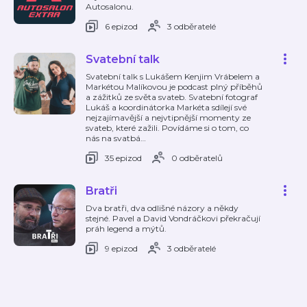
Autosalonu.
6 epizod
3 odběratelé
Svatební talk
Svatební talk s Lukášem Kenjim Vrábelem a
Markétou Malíkovou je podcast plný příběhů
a zážitků ze světa svateb. Svatební fotograf
Lukáš a koordinátorka Markéta sdílejí své
nejzajímavější a nejvtipnější momenty ze
svateb, které zažili. Povídáme si o tom, co
nás na svatbá
…
35 epizod
0 odběratelů
Bratři
Dva bratři, dva odlišné názory a někdy
stejné. Pavel a David Vondráčkovi překračují
práh legend a mýtů.
9 epizod
3 odběratelé