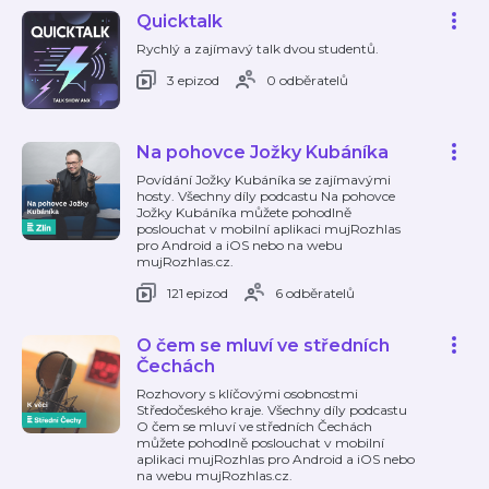
Quicktalk
Rychlý a zajímavý talk dvou studentů.
3 epizod
0 odběratelů
Na pohovce Jožky Kubáníka
Povídání Jožky Kubáníka se zajímavými
hosty. Všechny díly podcastu Na pohovce
Jožky Kubáníka můžete pohodlně
poslouchat v mobilní aplikaci mujRozhlas
pro Android a iOS nebo na webu
mujRozhlas.cz.
121 epizod
6 odběratelů
O čem se mluví ve středních
Čechách
Rozhovory s klíčovými osobnostmi
Středočeského kraje. Všechny díly podcastu
O čem se mluví ve středních Čechách
můžete pohodlně poslouchat v mobilní
aplikaci mujRozhlas pro Android a iOS nebo
na webu mujRozhlas.cz.