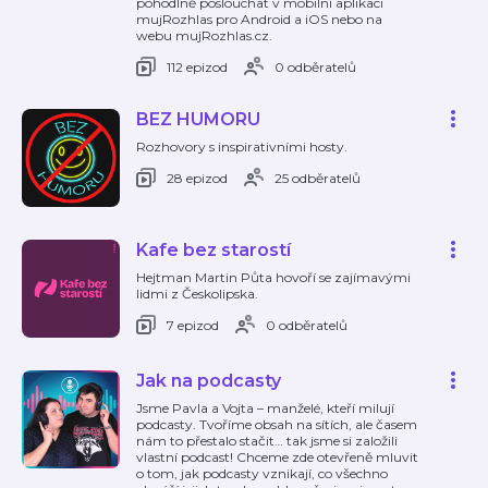
pohodlně poslouchat v mobilní aplikaci
mujRozhlas pro Android a iOS nebo na
webu mujRozhlas.cz.
112 epizod
0 odběratelů
BEZ HUMORU
Rozhovory s inspirativními hosty.
28 epizod
25 odběratelů
Kafe bez starostí
Hejtman Martin Půta hovoří se zajímavými
lidmi z Českolipska.
7 epizod
0 odběratelů
Jak na podcasty
Jsme Pavla a Vojta – manželé, kteří milují
podcasty. Tvoříme obsah na sítích, ale časem
nám to přestalo stačit… tak jsme si založili
vlastní podcast! Chceme zde otevřeně mluvit
o tom, jak podcasty vznikají, co všechno