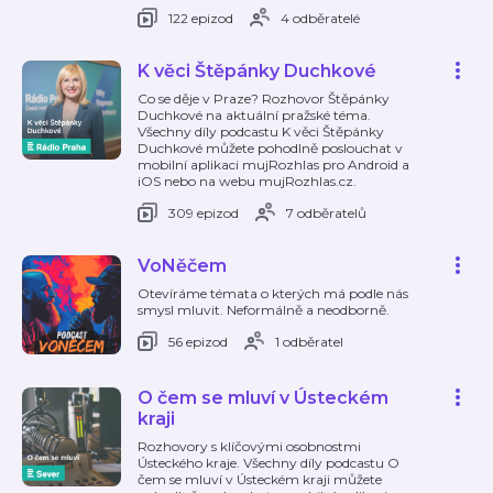
122 epizod
4 odběratelé
K věci Štěpánky Duchkové
Co se děje v Praze? Rozhovor Štěpánky
Duchkové na aktuální pražské téma.
Všechny díly podcastu K věci Štěpánky
Duchkové můžete pohodlně poslouchat v
mobilní aplikaci mujRozhlas pro Android a
iOS nebo na webu mujRozhlas.cz.
309 epizod
7 odběratelů
VoNěčem
Otevíráme témata o kterých má podle nás
smysl mluvit. Neformálně a neodborně.
56 epizod
1 odběratel
O čem se mluví v Ústeckém
kraji
Rozhovory s klíčovými osobnostmi
Ústeckého kraje. Všechny díly podcastu O
čem se mluví v Ústeckém kraji můžete