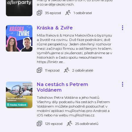
a co se děje okolo nich.
35 epizod
1 odběratel
Kráska ＆ Zvíře
Míša Raková & Honza Makovička o byznysu
a životě na rovinu. Dvě fáze podnikání, dvě
různé perspektivy. Jeden otevřený rozhovor
mezi začínající firmou a ostříleným hráčem.
Vyměňujeme si zkušenosti, předháníme se v
historkách a často spolu nesouhlasíme.
https://linktr.ee
…
11 epizod
2 odběratelé
Na cestách s Petrem
Voldánem
Talkshow Petra Voldána a jeho hostů.
Všechny díly podcastu Na cestách s Petrem
Voldánem můžete pohodlně poslouchat v
mobilní aplikaci mujRozhlas pro Android a
iOS nebo na webu mujRozhlas.cz.
129 epizod
25 odběratelů