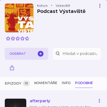
Kultura
Výstaviště
Podcast Výstaviště
ODEBÍRAT
KOMENTÁŘE
INFO
PODOBNÉ
EPIZODY
10
afterparty
Marty a Jakub se baví o tom, co zrovna žijou