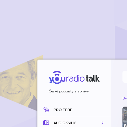
České podcasty a zprávy
Úv
PRO TEBE
AUDIOKNIHY