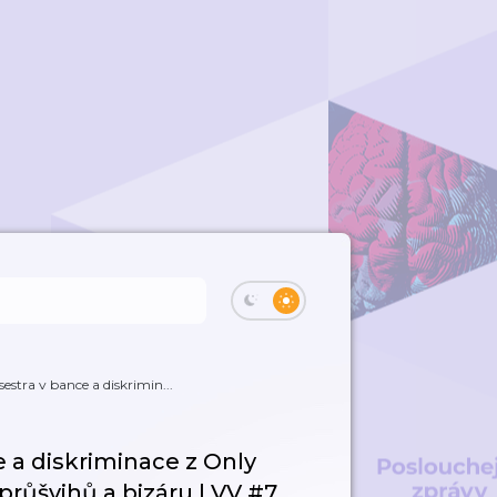
estra v bance a diskrimin...
e a diskriminace z Only
průšvihů a bizáru | VV #7