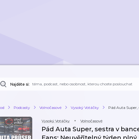
Najděte si:
od
Podcasty
Volnočasové
Vysoký Votáčky
Pád Auta Super, s
Vysoký Votáčky
Volnočasové
Pád Auta Super, sestra v banc
Fans: Neuvěřitelný týden plný 