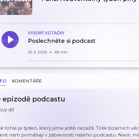
VYSOKÝ VOTÁČKY
Poslechněte si podcast
25. 5. 2026
48 min
NFO
KOMENTÁŘE
 epizodě podcastu
vý díl
k tohle je týden, který jsme ještě nezažili. Tolik bizarních věc
teré nám pomáhají v zábavnosti našeho podcastu. Navíc má