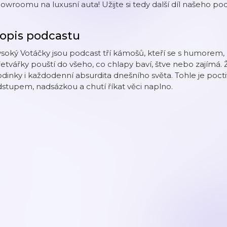
owroomu na luxusní auta! Užijte si tedy další díl našeho p
opis podcastu
ysoký Votáčky jsou podcast tří kámošů, kteří se s humore
etvářky pouští do všeho, co chlapy baví, štve nebo zajímá. Že
dinky i každodenní absurdita dnešního světa. Tohle je pocti
stupem, nadsázkou a chutí říkat věci naplno.