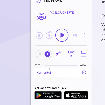
MŮJ PROFIL
sh
POSLOUCHEJTE
P
V
př
ho
od
1.00
×
00:00
00:00
Komentuj
Aplikace Youradio Talk