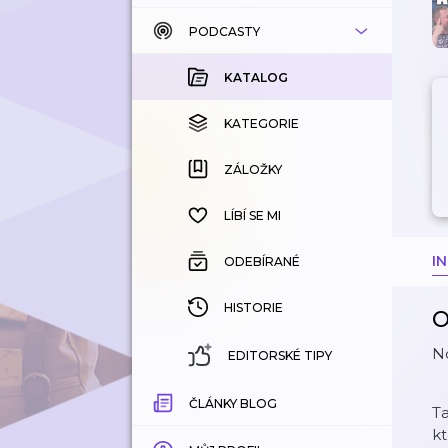
PODCASTY
KATALOG
KOUPENÉ
KATALOG
KATEGORIE
KATEGORIE
ZÁLOŽKY
ZÁLOŽKY
HISTORIE
LÍBÍ SE MI
I
ODEBÍRANÉ
HISTORIE
O
No
EDITORSKÉ TIPY
ČLÁNKY BLOG
Ta
k