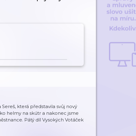
ereš, která představila svůj nový
isko helmy na skútr a nakonec jsme
aměstnance. Pátý díl Vysokých Votáček