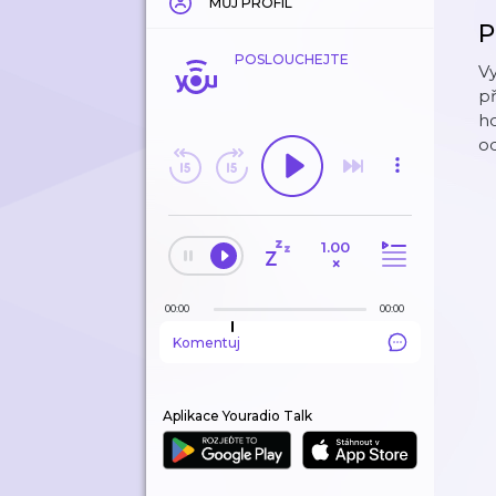
MŮJ PROFIL
P
POSLOUCHEJTE
V
př
ho
od
1.00
×
00:00
00:00
Komentuj
Aplikace Youradio Talk