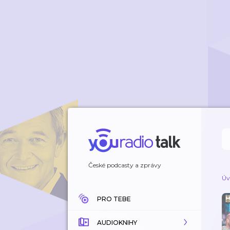
České podcasty a zprávy
Úv
PRO TEBE
AUDIOKNIHY