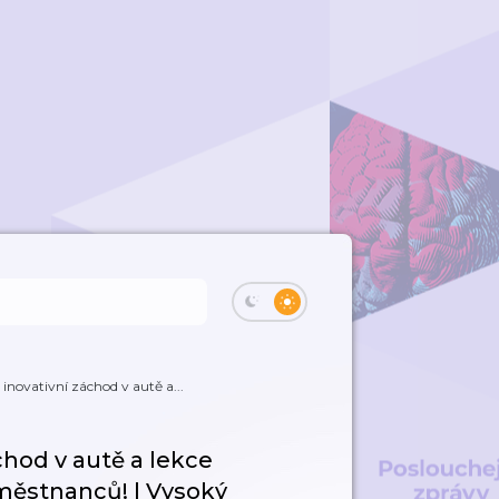
inovativní záchod v autě a...
chod v autě a lekce
městnanců! | Vysoký