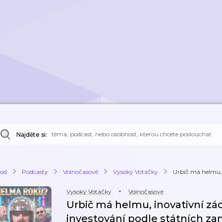
Najděte si:
od
Podcasty
Volnočasové
Vysoký Votáčky
Urbič má helmu, 
Vysoký Votáčky
Volnočasové
Urbič má helmu, inovativní zá
investování podle státních za