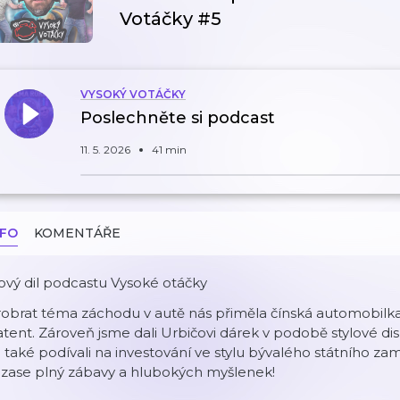
Votáčky #5
VYSOKÝ VOTÁČKY
Poslechněte si podcast
11. 5. 2026
41 min
NFO
KOMENTÁŘE
vý dil podcastu Vysoké otáčky
obrat téma záchodu v autě nás přiměla čínská automobilka S
tent. Zároveň jsme dali Urbičovi dárek v podobě stylové d
 také podívali na investování ve stylu bývalého státního z
 zase plný zábavy a hlubokých myšlenek!