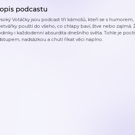
opis podcastu
ysoký Votáčky jsou podcast tří kámošů, kteří se s humore
etvářky pouští do všeho, co chlapy baví, štve nebo zajímá. Že
dinky i každodenní absurdita dnešního světa. Tohle je pocti
stupem, nadsázkou a chutí říkat věci naplno.