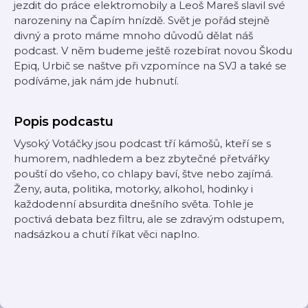
jezdit do práce elektromobily a Leoš Mareš slavil své
narozeniny na Čapím hnízdě. Svět je pořád stejně
divný a proto máme mnoho důvodů dělat náš
podcast. V něm budeme ještě rozebírat novou Škodu
Epiq, Urbič se naštve při vzpomínce na SVJ a také se
podíváme, jak nám jde hubnutí.
Popis podcastu
Vysoký Votáčky jsou podcast tří kámošů, kteří se s
humorem, nadhledem a bez zbytečné přetvářky
pouští do všeho, co chlapy baví, štve nebo zajímá.
Ženy, auta, politika, motorky, alkohol, hodinky i
každodenní absurdita dnešního světa. Tohle je
poctivá debata bez filtru, ale se zdravým odstupem,
nadsázkou a chutí říkat věci naplno.