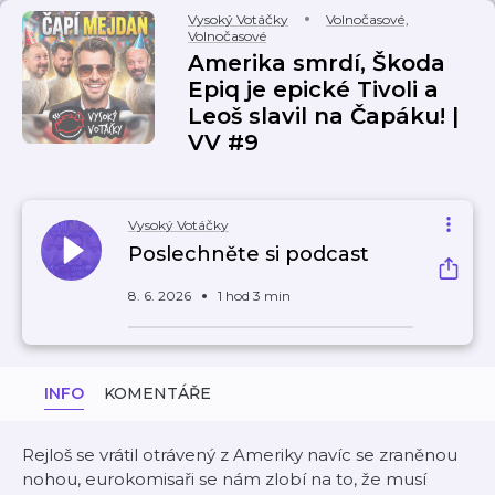
Vysoký Votáčky
Volnočasové
,
Volnočasové
Amerika smrdí, Škoda
Epiq je epické Tivoli a
Leoš slavil na Čapáku! |
VV #9
Vysoký Votáčky
Poslechněte si podcast
8. 6. 2026
1 hod 3 min
INFO
KOMENTÁŘE
Rejloš se vrátil otrávený z Ameriky navíc se zraněnou
nohou, eurokomisaři se nám zlobí na to, že musí