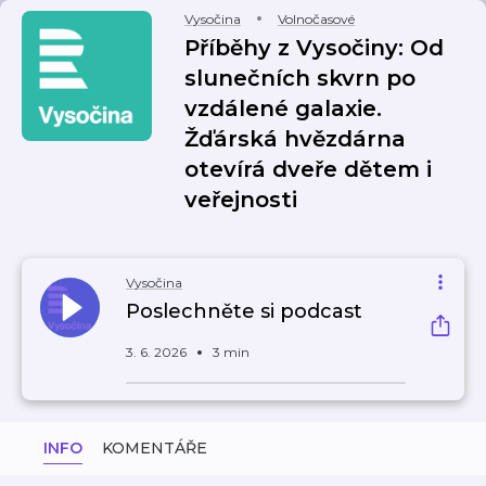
Vysočina
Volnočasové
Příběhy z Vysočiny: Od
slunečních skvrn po
vzdálené galaxie.
Žďárská hvězdárna
otevírá dveře dětem i
veřejnosti
Vysočina
Poslechněte si podcast
3. 6. 2026
3 min
INFO
KOMENTÁŘE