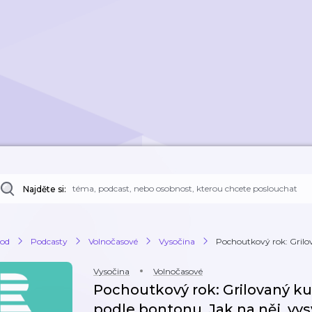
Najděte si:
od
Podcasty
Volnočasové
Vysočina
Pochoutkový rok: Grilov
Vysočina
Volnočasové
Pochoutkový rok: Grilovaný ku
podle bontonu. Jak na něj, vys