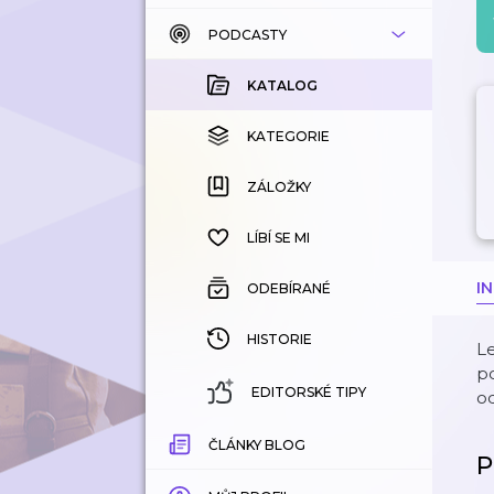
PODCASTY
KATALOG
KOUPENÉ
KATALOG
KATEGORIE
KATEGORIE
ZÁLOŽKY
ZÁLOŽKY
HISTORIE
LÍBÍ SE MI
I
ODEBÍRANÉ
HISTORIE
Le
p
EDITORSKÉ TIPY
od
ČLÁNKY BLOG
P