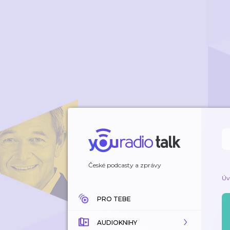
České podcasty a zprávy
Úv
PRO TEBE
AUDIOKNIHY