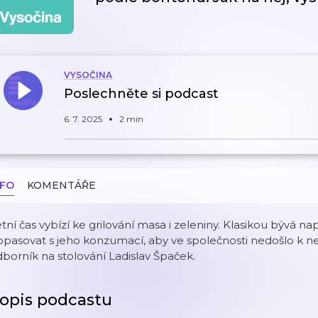
VYSOČINA
Poslechněte si podcast
6. 7. 2025
2 min
NFO
KOMENTÁŘE
tní čas vybízí ke grilování masa i zeleniny. Klasikou bývá nap
opasovat s jeho konzumací, aby ve společnosti nedošlo k 
borník na stolování Ladislav Špaček.
opis podcastu