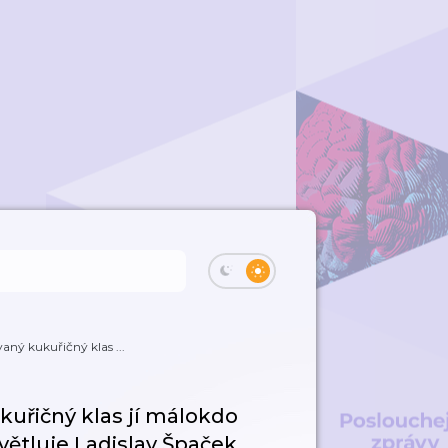
aný kukuřičný klas ...
kuřičný klas jí málokdo
větluje Ladislav Špaček