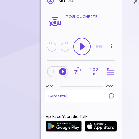
MŮJ PROFIL
Če
POSLOUCHEJTE
1.00
×
00:00
00:00
Komentuj
Aplikace Youradio Talk