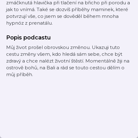
zmáčknutá hlavička při tlačení na břicho při porodu a
jak to vnímá. Také se dozvíš příběhy maminek, které
potvrzují vše, co jsem se dověděl během mnoha
hypnóz z prenatálu.
Popis podcastu
Můj život prošel obrovskou změnou. Ukazuji tuto
cestu změny všem, kdo hledá sám sebe, chce být
zdravý a chce nalézt životní štěstí. Momentálně žiji na
ostrově bohů, na Bali a rád se touto cestou dělím o
můj příběh.