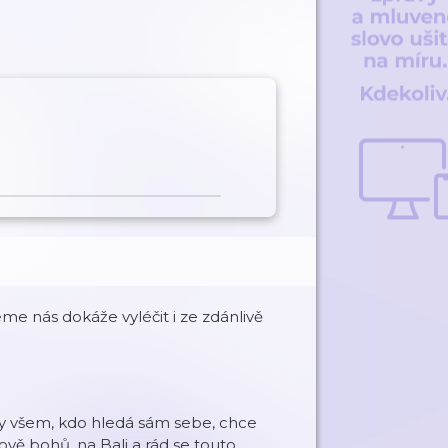
jeme nás dokáže vyléčit i ze zdánlivě
ny všem, kdo hledá sám sebe, chce
rově bohů, na Bali a rád se touto