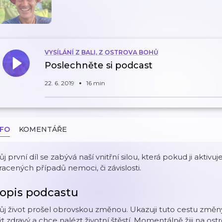
VYSÍLÁNÍ Z BALI, Z OSTROVA BOHŮ
Poslechněte si podcast
22. 6. 2019
16 min
NFO
KOMENTÁŘE
j první díl se zabývá naší vnitřní silou, která pokud ji aktivu
racených případů nemoci, či závislosti.
opis podcastu
ůj život prošel obrovskou změnou. Ukazuji tuto cestu změ
t zdravý a chce nalézt životní štěstí. Momentálně žiji na ost