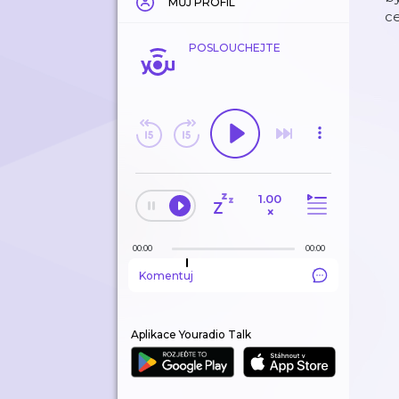
MŮJ PROFIL
ce
POSLOUCHEJTE
1.00
×
00:00
00:00
Komentuj
Aplikace Youradio Talk