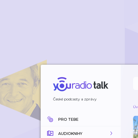
České podcasty a zprávy
Úv
PRO TEBE
AUDIOKNIHY