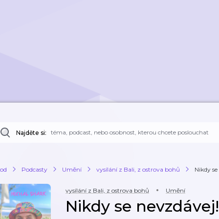
Najděte si:
od
Podcasty
Umění
vysílání z Bali, z ostrova bohů
Nikdy se
vysílání z Bali, z ostrova bohů
Umění
Nikdy se nevzdávej!