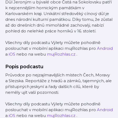
Důl Jeroným u bývalé obce Čistá na Sokolovsku patří
k nejcennějším hornickým památkám v
Karlovarském kraji. Unikátní středověký cínový důl je
dnes národní kulturní památkou. Díky tomu, že zůstal
až do dnešních dnů mimořádné zachovalý, nabízí
pohled do nelehké práce horníků v 16. století.
Všechny díly podcastu Výlety můžete pohodlně
poslouchat v mobilní aplikaci mujRozhlas pro
Android
a
iOS
nebo na webu
mujRozhlas.cz
.
Popis podcastu
Průvodce po nejzajímavějších místech Čech, Moravy
a Slezska. Reportáže z hradů a zámků, tajemných, ale
přístupných jeskyní a řady dalších cílů, které by
neměly ujít vaší pozornosti.
Všechny díly podcastu Výlety můžete pohodlně
poslouchat v mobilní aplikaci mujRozhlas pro
Android
a
iOS
nebo na webu
mujRozhlas.cz
.