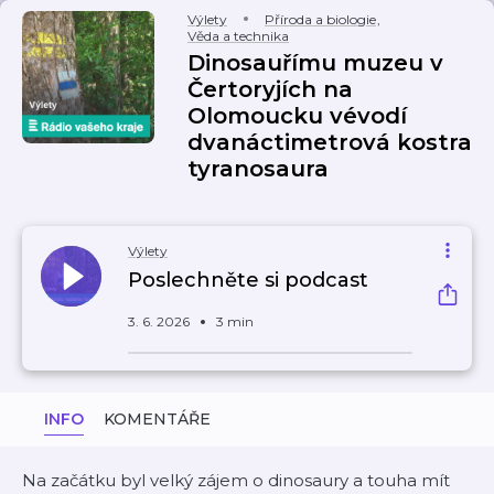
Výlety
Příroda a biologie
,
Věda a technika
Dinosauřímu muzeu v
Čertoryjích na
Olomoucku vévodí
dvanáctimetrová kostra
tyranosaura
Výlety
Poslechněte si podcast
3. 6. 2026
3 min
INFO
KOMENTÁŘE
Na začátku byl velký zájem o dinosaury a touha mít