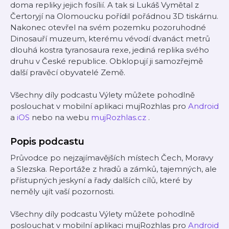
doma repliky jejich fosílií. A tak si Lukáš Vymětal z
Čertoryjí na Olomoucku pořídil pořádnou 3D tiskárnu.
Nakonec otevřel na svém pozemku pozoruhodné
Dinosauří muzeum, kterému vévodí dvanáct metrů
dlouhá kostra tyranosaura rexe, jediná replika svého
druhu v České republice. Obklopují ji samozřejmě
další pravěcí obyvatelé Země.
Všechny díly podcastu Výlety můžete pohodlně
poslouchat v mobilní aplikaci mujRozhlas pro
Android
a
iOS
nebo na webu
mujRozhlas.cz
.
Popis podcastu
Průvodce po nejzajímavějších místech Čech, Moravy
a Slezska. Reportáže z hradů a zámků, tajemných, ale
přístupných jeskyní a řady dalších cílů, které by
neměly ujít vaší pozornosti.
Všechny díly podcastu Výlety můžete pohodlně
poslouchat v mobilní aplikaci mujRozhlas pro
Android