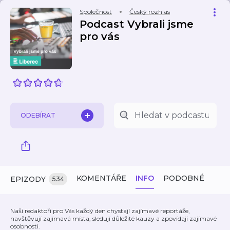
Společnost
Český rozhlas
Podcast Vybrali jsme
pro vás
ODEBÍRAT
KOMENTÁŘE
INFO
PODOBNÉ
EPIZODY
534
Naši redaktoři pro Vás každý den chystají zajímavé reportáže,
navštěvují zajímavá místa, sledují důležité kauzy a zpovídají zajímavé
osobnosti.