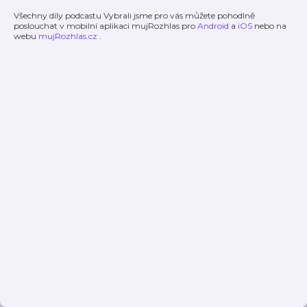
Všechny díly podcastu Vybrali jsme pro vás můžete pohodlně
poslouchat v mobilní aplikaci mujRozhlas pro
Android
a
iOS
nebo na
webu
mujRozhlas.cz
.