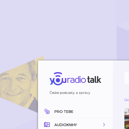
České podcasty a zprávy
Úv
PRO TEBE
AUDIOKNIHY