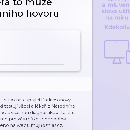
erá to může
onního hovoru
riziko nastupující Parkinsonovy
 testují vědci a lékaři z Národního
i s včasnou diagnostikou. Ta je u
 jsme pro vás můžete pohodlně
 nebo na webu mujRozhlas.cz.