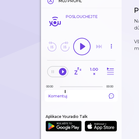
MŮJ PROFIL
P
POSLOUCHEJTE
Na
dů
Vš
m
1.00
×
00:00
00:00
Komentuj
Aplikace Youradio Talk