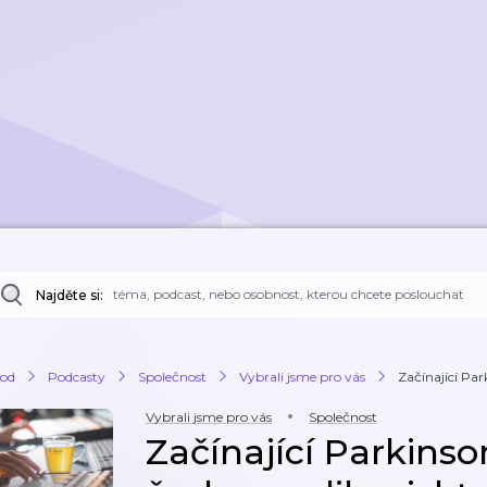
Najděte si:
od
Podcasty
Společnost
Vybrali jsme pro vás
Začínající Park
Vybrali jsme pro vás
Společnost
Začínající Parkinson