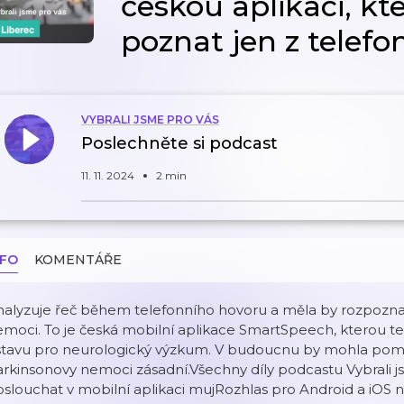
českou aplikaci, kt
poznat jen z telef
VYBRALI JSME PRO VÁS
Poslechněte si podcast
11. 11. 2024
2 min
NFO
KOMENTÁŘE
alyzuje řeč během telefonního hovoru a měla by rozpoznat 
moci. To je česká mobilní aplikace SmartSpeech, kterou teď
stavu pro neurologický výzkum. V budoucnu by mohla pomoc
arkinsonovy nemoci zásadní.Všechny díly podcastu Vybrali
slouchat v mobilní aplikaci mujRozhlas pro Android a iOS