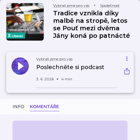
Vybrali jsme pro vás
Společnost
Tradice vznikla díky
malbě na stropě, letos
se Pouť mezi dvěma
Jány koná po patnácté
Vybrali jsme pro vás
Poslechněte si podcast
3. 6. 2026
4 min
INFO
KOMENTÁŘE