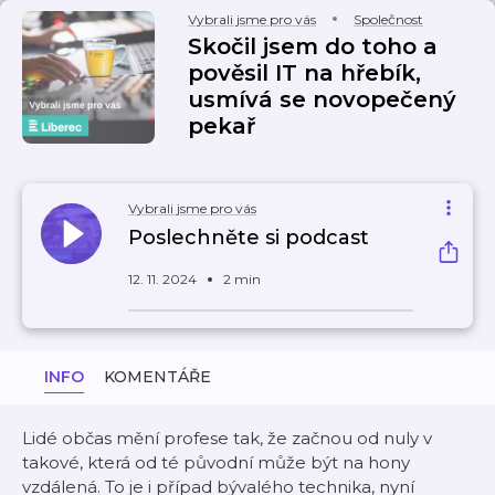
Vybrali jsme pro vás
Společnost
Skočil jsem do toho a
pověsil IT na hřebík,
usmívá se novopečený
pekař
Vybrali jsme pro vás
Poslechněte si podcast
12. 11. 2024
2 min
INFO
KOMENTÁŘE
Lidé občas mění profese tak, že začnou od nuly v
takové, která od té původní může být na hony
vzdálená. To je i případ bývalého technika, nyní