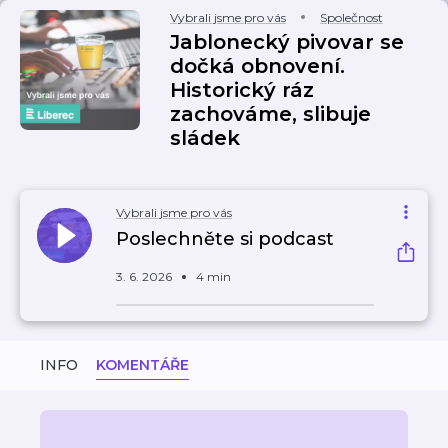
Vybrali jsme pro vás
Společnost
Jablonecký pivovar se
dočká obnovení.
Historický ráz
zachováme, slibuje
sládek
Vybrali jsme pro vás
Poslechněte si podcast
3. 6. 2026
4 min
INFO
KOMENTÁŘE