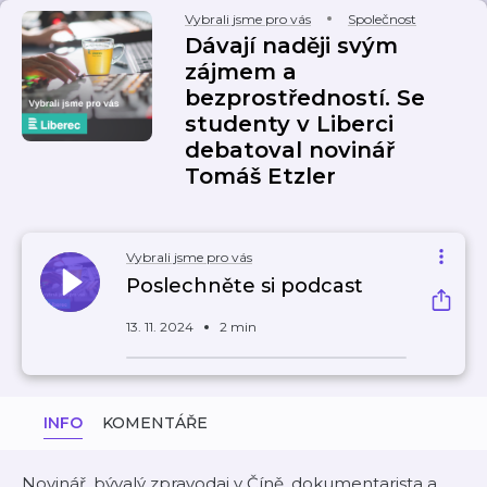
Vybrali jsme pro vás
Společnost
Dávají naději svým
zájmem a
bezprostředností. Se
studenty v Liberci
debatoval novinář
Tomáš Etzler
Vybrali jsme pro vás
Poslechněte si podcast
13. 11. 2024
2 min
INFO
KOMENTÁŘE
Novinář, bývalý zpravodaj v Číně, dokumentarista a