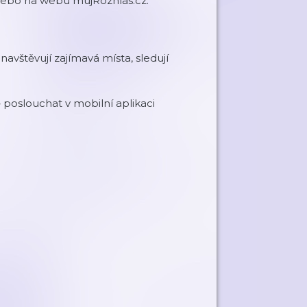
 nebo na webu mujRozhlas.cz.
navštěvují zajímavá místa, sledují
poslouchat v mobilní aplikaci