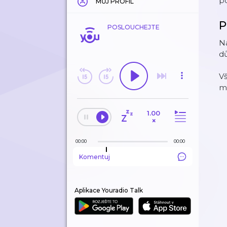
po
MŮJ PROFIL
P
POSLOUCHEJTE
Na
dů
Vš
m
1.00
×
00:00
00:00
Komentuj
Aplikace Youradio Talk