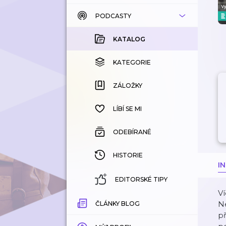
PODCASTY
KATALOG
KOUPENÉ
KATALOG
KATEGORIE
KATEGORIE
ZÁLOŽKY
ZÁLOŽKY
HISTORIE
LÍBÍ SE MI
ODEBÍRANÉ
HISTORIE
I
EDITORSKÉ TIPY
Ví
Ne
ČLÁNKY BLOG
př