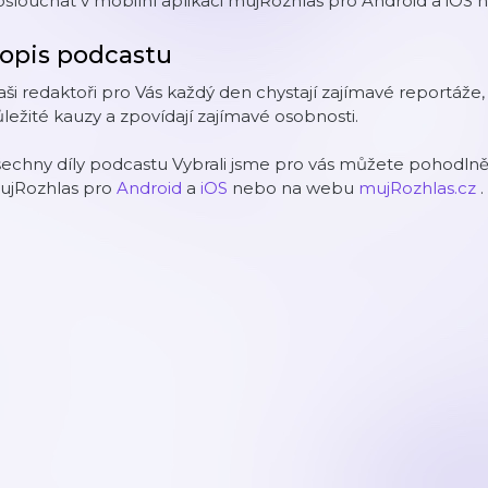
slouchat v mobilní aplikaci mujRozhlas pro Android a iOS
opis podcastu
ši redaktoři pro Vás každý den chystají zajímavé reportáže, 
ležité kauzy a zpovídají zajímavé osobnosti.
echny díly podcastu Vybrali jsme pro vás můžete pohodlně 
ujRozhlas pro
Android
a
iOS
nebo na webu
mujRozhlas.cz
.