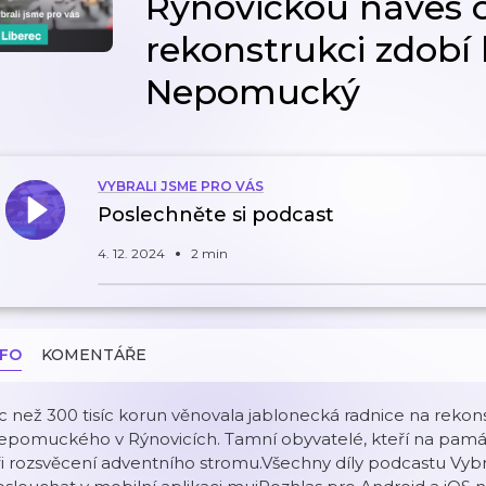
Rýnovickou náves 
rekonstrukci zdobí 
Nepomucký
VYBRALI JSME PRO VÁS
Poslechněte si podcast
4. 12. 2024
2 min
NFO
KOMENTÁŘE
c než 300 tisíc korun věnovala jablonecká radnice na rekons
pomuckého v Rýnovicích. Tamní obyvatelé, kteří na památku 
i rozsvěcení adventního stromu.Všechny díly podcastu Vyb