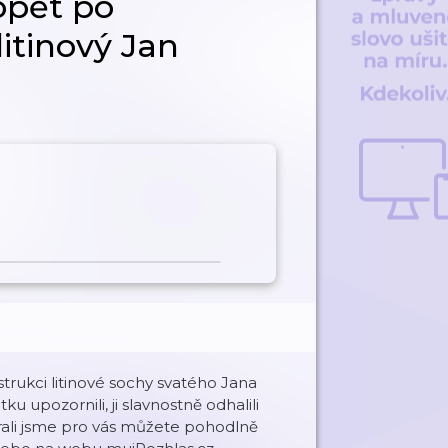
opět po
litinový Jan
trukci litinové sochy svatého Jana
upozornili, ji slavnostně odhalili
rali jsme pro vás můžete pohodlně