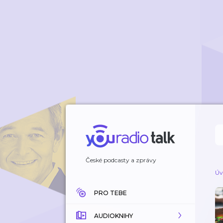
České podcasty a zprávy
Úv
PRO TEBE
AUDIOKNIHY