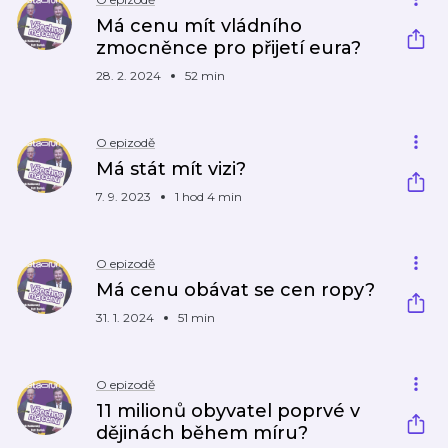
Má cenu mít vládního
zmocněnce pro přijetí eura?
28. 2. 2024
52 min
O epizodě
Má stát mít vizi?
7. 9. 2023
1 hod 4 min
O epizodě
Má cenu obávat se cen ropy?
31. 1. 2024
51 min
O epizodě
11 milionů obyvatel poprvé v
dějinách během míru?