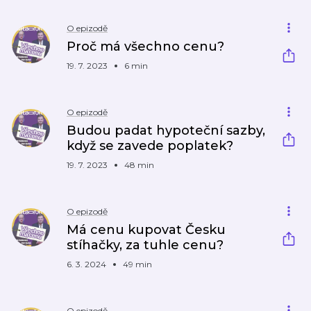
O epizodě
Proč má všechno cenu?
19. 7. 2023
6 min
O epizodě
Budou padat hypoteční sazby,
když se zavede poplatek?
19. 7. 2023
48 min
O epizodě
Má cenu kupovat Česku
stíhačky, za tuhle cenu?
6. 3. 2024
49 min
O epizodě