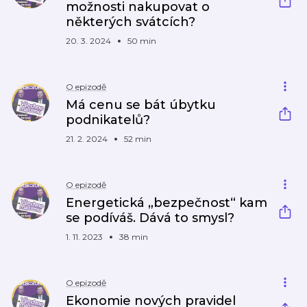
možnosti nakupovat o
některých svátcích?
20. 3. 2024
50 min
O epizodě
Má cenu se bát úbytku
podnikatelů?
21. 2. 2024
52 min
O epizodě
Energetická „bezpečnost“ kam
se podíváš. Dává to smysl?
1. 11. 2023
38 min
O epizodě
Ekonomie nových pravidel