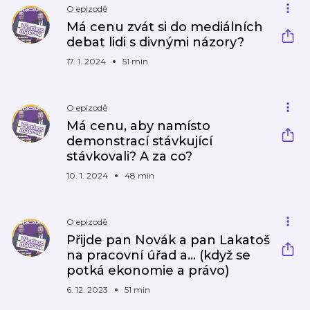
O epizodě
Má cenu zvát si do mediálních
debat lidi s divnými názory?
17. 1. 2024
51 min
O epizodě
Má cenu, aby namísto
demonstrací stávkující
stávkovali? A za co?
10. 1. 2024
48 min
O epizodě
Přijde pan Novák a pan Lakatoš
na pracovní úřad a… (když se
potká ekonomie a právo)
6. 12. 2023
51 min