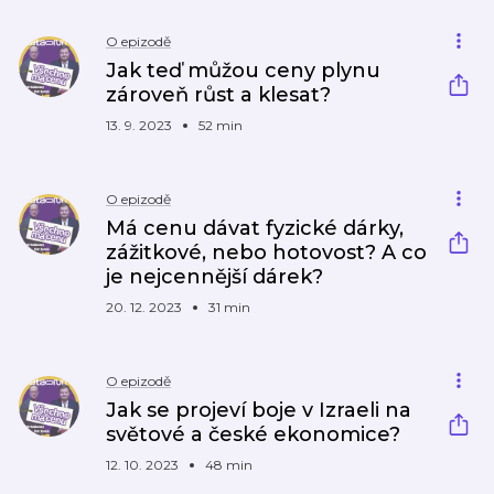
O epizodě
Jak teď můžou ceny plynu
zároveň růst a klesat?
13. 9. 2023
52 min
O epizodě
Má cenu dávat fyzické dárky,
zážitkové, nebo hotovost? A co
je nejcennější dárek?
20. 12. 2023
31 min
O epizodě
Jak se projeví boje v Izraeli na
světové a české ekonomice?
12. 10. 2023
48 min