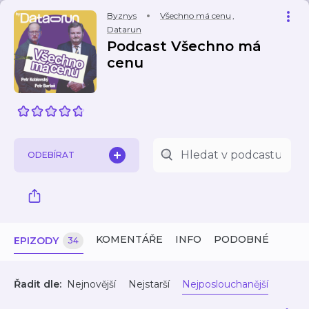
Byznys
Všechno má cenu
,
Datarun
Podcast Všechno má
cenu
ODEBÍRAT
KOMENTÁŘE
INFO
PODOBNÉ
EPIZODY
34
Řadit dle:
Nejnovější
Nejstarší
Nejposlouchanější