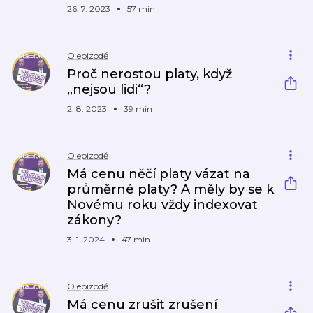
26. 7. 2023
57 min
O epizodě
Proč nerostou platy, když
„nejsou lidi“?
2. 8. 2023
39 min
O epizodě
Má cenu něčí platy vázat na
průměrné platy? A měly by se k
Novému roku vždy indexovat
zákony?
3. 1. 2024
47 min
O epizodě
Má cenu zrušit zrušení