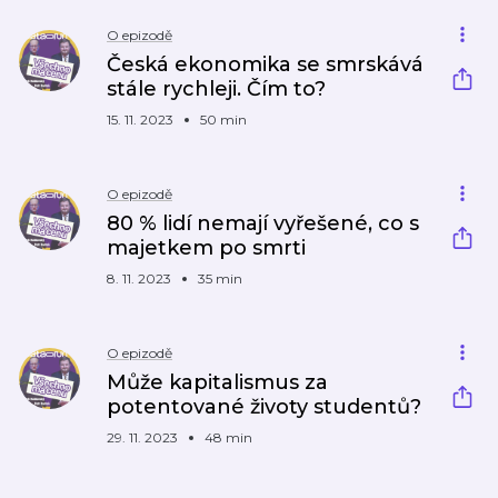
O epizodě
Česká ekonomika se smrskává
stále rychleji. Čím to?
15. 11. 2023
50 min
O epizodě
80 % lidí nemají vyřešené, co s
majetkem po smrti
8. 11. 2023
35 min
O epizodě
Může kapitalismus za
potentované životy studentů?
29. 11. 2023
48 min