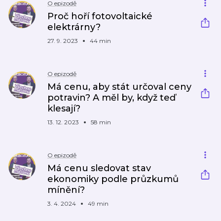
O epizodě
Proč hoří fotovoltaické
elektrárny?
27. 9. 2023
44 min
O epizodě
Má cenu, aby stát určoval ceny
potravin? A měl by, když teď
klesají?
13. 12. 2023
58 min
O epizodě
Má cenu sledovat stav
ekonomiky podle průzkumů
mínění?
3. 4. 2024
49 min