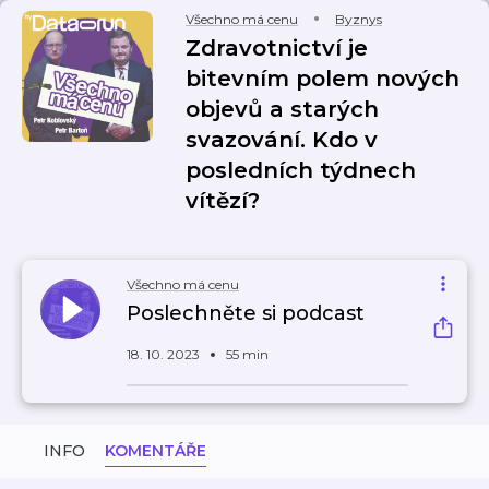
Všechno má cenu
Byznys
Zdravotnictví je
bitevním polem nových
objevů a starých
svazování. Kdo v
posledních týdnech
vítězí?
Všechno má cenu
Poslechněte si podcast
18. 10. 2023
55 min
INFO
KOMENTÁŘE