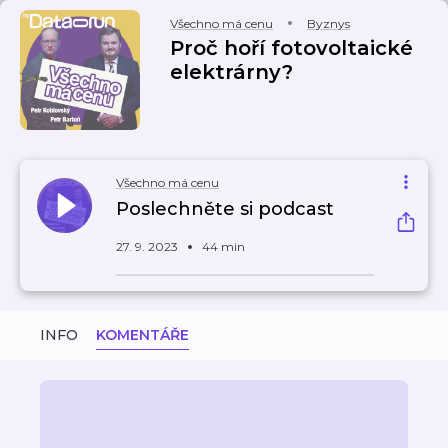
Všechno má cenu
Byznys
Proč hoří fotovoltaické
elektrárny?
Všechno má cenu
Poslechněte si podcast
27. 9. 2023
44 min
INFO
KOMENTÁŘE