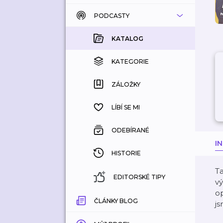
PODCASTY
KATALOG
KOUPENÉ
KATALOG
KATEGORIE
KATEGORIE
ZÁLOŽKY
ZÁLOŽKY
HISTORIE
LÍBÍ SE MI
ODEBÍRANÉ
I
HISTORIE
Ta
EDITORSKÉ TIPY
v
op
ČLÁNKY BLOG
js