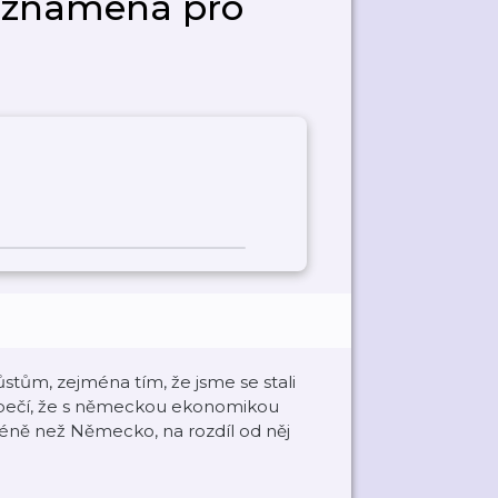
to znamená pro
tům, zejména tím, že jsme se stali
zpečí, že s německou ekonomikou
méně než Německo, na rozdíl od něj