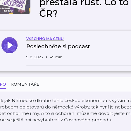
přestala růst. Co 
ČR?
VŠECHNO MÁ CENU
Poslechněte si podcast
9. 8. 2023
49 min
NFO
KOMENTÁŘE
k jak Německo dlouho táhlo českou ekonomiku k vyšším růs
ýrobcem polotovarů do německé výroby, tak nyní je nebe
ět ochoříme i my. A to si ochoření můžeme dovolit ještě 
me se ještě ani nevybrabrali z Covidového propadu.