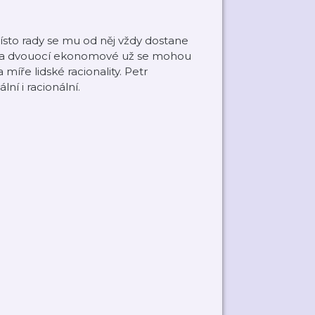
to rady se mu od něj vždy dostane
 dva dvouocí ekonomové už se mohou
íře lidské racionality. Petr
ní i racionální.