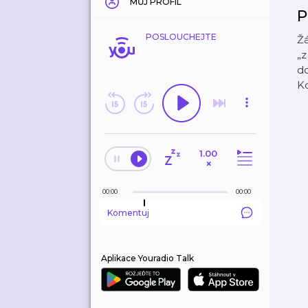
MŮJ PROFIL
P
POSLOUCHEJTE
Ž
„z
do
Ko
1.00
×
00:00
00:00
Komentuj
Aplikace Youradio Talk