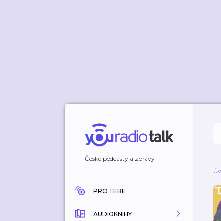
České podcasty a zprávy
Úv
PRO TEBE
AUDIOKNIHY