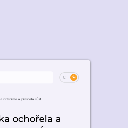
chořela a přestala růst...
a ochořela a