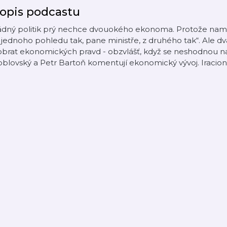
opis podcastu
ádný politik prý nechce dvouokého ekonoma. Protože namís
 jednoho pohledu tak, pane ministře, z druhého tak“. Ale
brat ekonomických pravd - obzvlášť, když se neshodnou na m
blovský a Petr Bartoň komentují ekonomický vývoj. Iracionál