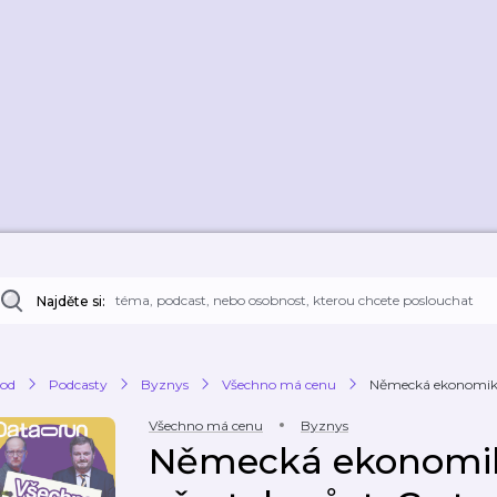
Najděte si:
od
Podcasty
Byznys
Všechno má cenu
Německá ekonomika o
Všechno má cenu
Byznys
Německá ekonomik