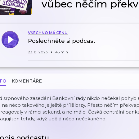
vůbec něčím překv
VŠECHNO MÁ CENU
Poslechněte si podcast
23. 8. 2023
45 min
NFO
KOMENTÁŘE
 srpnového zasedání Bankovní rady nikdo nečekal pohyb úr
 na něco takového je ještě příliš brzy. Přesto něčím překvapi
reagovaly v rámci sekund, a ne málo. Česká centrální banka 
agují jen tehdy, když udělá něco nečekaného.
opis podcastu