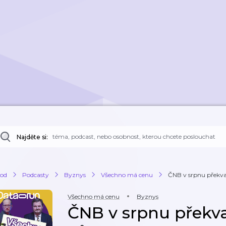
Najděte si:
od
Podcasty
Byznys
Všechno má cenu
ČNB v srpnu překvap
Všechno má cenu
Byznys
ČNB v srpnu překva