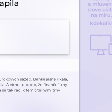
apila
okových sazeb. Banka jasně říkala,
la. A víme to proto, že finanční trhy
se tak řadí k těm čitelným: trhy