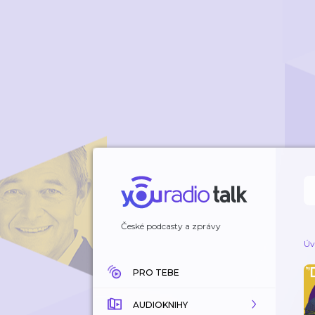
České podcasty a zprávy
Úv
PRO TEBE
AUDIOKNIHY