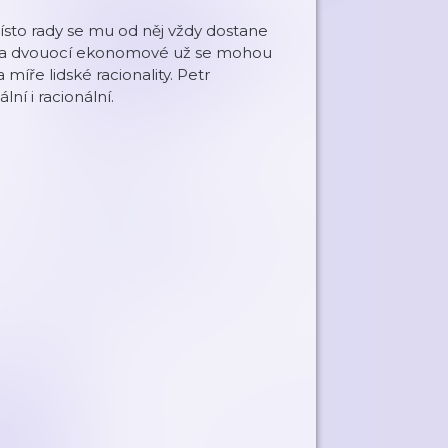
to rady se mu od něj vždy dostane
 dva dvouocí ekonomové už se mohou
íře lidské racionality. Petr
ní i racionální.