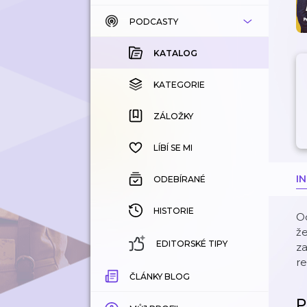
PODCASTY
KATALOG
KOUPENÉ
KATALOG
KATEGORIE
KATEGORIE
ZÁLOŽKY
ZÁLOŽKY
HISTORIE
LÍBÍ SE MI
I
ODEBÍRANÉ
HISTORIE
Od
že
EDITORSKÉ TIPY
za
re
ČLÁNKY BLOG
P