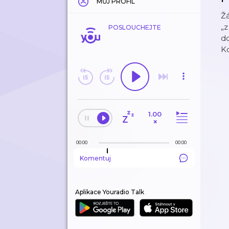
MŮJ PROFIL
Ž
„z
POSLOUCHEJTE
do
Ko
1.00
×
00:00
00:00
Komentuj
Aplikace Youradio Talk