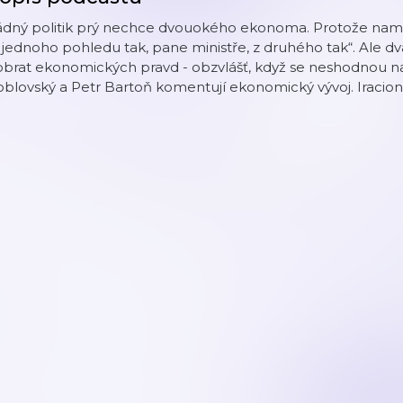
ádný politik prý nechce dvouokého ekonoma. Protože namís
 jednoho pohledu tak, pane ministře, z druhého tak“. Ale
brat ekonomických pravd - obzvlášť, když se neshodnou na m
blovský a Petr Bartoň komentují ekonomický vývoj. Iracionál