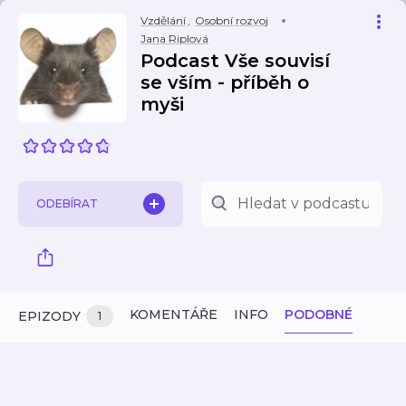
Vzdělání
,
Osobní rozvoj
Jana Riplová
Podcast Vše souvisí
se vším - příběh o
myši
ODEBÍRAT
KOMENTÁŘE
INFO
PODOBNÉ
EPIZODY
1