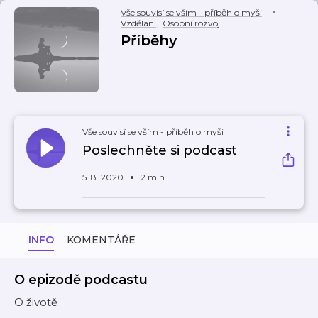
Vše souvisí se vším - příběh o myši
Vzdělání
,
Osobní rozvoj
Příběhy
Vše souvisí se vším - příběh o myši
Poslechněte si podcast
5. 8. 2020
2 min
INFO
KOMENTÁŘE
O epizodě podcastu
O životě