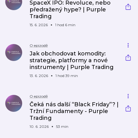
SpaceX IPO: Revoluce, nebo
předražený hype? | Purple
Trading
15. 6. 2026
1 hod 6 min
O epizodě
Jak obchodovat komodity:
strategie, platformy a nové
instrumenty | Purple Trading
13. 6. 2026
1 hod 39 min
O epizodě
Čeká nás další “Black Friday”? |
Tržní Fundamenty - Purple
Trading
10. 6. 2026
53 min