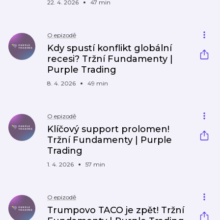
22. 4. 2026
47 min
O epizodě
Kdy spustí konflikt globální
recesi? Tržní Fundamenty |
Purple Trading
8. 4. 2026
49 min
O epizodě
Klíčový support prolomen!
Tržní Fundamenty | Purple
Trading
1. 4. 2026
57 min
O epizodě
Trumpovo TACO je zpět! Tržní