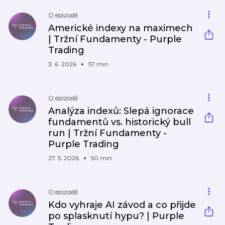
O epizodě
Americké indexy na maximech
| Tržní Fundamenty - Purple
Trading
3. 6. 2026
57 min
O epizodě
Analýza indexů: Slepá ignorace
fundamentů vs. historický bull
run | Tržní Fundamenty -
Purple Trading
27. 5. 2026
50 min
O epizodě
Kdo vyhraje AI závod a co přijde
po splasknutí hypu? | Purple