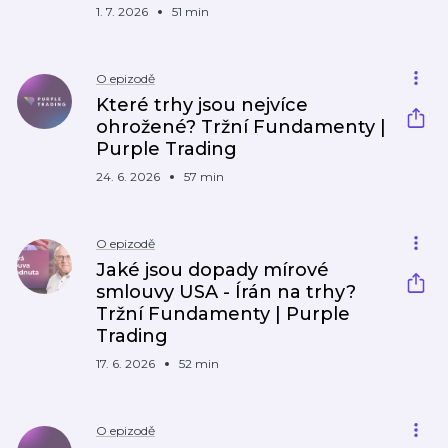
1. 7. 2026
51 min
O epizodě
Které trhy jsou nejvíce
ohrožené? Tržní Fundamenty |
Purple Trading
24. 6. 2026
57 min
O epizodě
Jaké jsou dopady mírové
smlouvy USA - Írán na trhy?
Tržní Fundamenty | Purple
Trading
17. 6. 2026
52 min
O epizodě