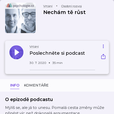
Vrtání
Osobní rozvoj
Nechám tě růst
Vrtání
Poslechněte si podcast
30. 7. 2020
35 min
INFO
KOMENTÁŘE
O epizodě podcastu
Mýlíš se, ale já to unesu. Pomalá cesta změny může
přinést víc než dokonalá argumentace.