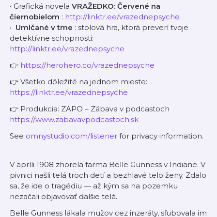
• Grafická novela
VRAŽEDKO: Červené na
čiernobielom
:
http://linktr.ee/vrazednepsyche
• ⁠
Umlčané v tme
: stolová hra, ktorá preverí tvoje
detektívne schopnosti:
http://linktr.ee/vrazednepsyche
👉
https://herohero.co/vrazednepsyche
👉 Všetko dôležité na jednom mieste:
https://linktr.ee/vrazednepsyche
👉 Produkcia: ZAPO – Zábava v podcastoch
https://www.zabavavpodcastoch.sk
See
omnystudio.com/listener
for privacy information.
V apríli 1908 zhorela farma Belle Gunness v Indiane. V
pivnici našli telá troch detí a bezhlavé telo ženy. Zdalo
sa, že ide o tragédiu — až kým sa na pozemku
nezačali objavovať ďalšie telá.
Belle Gunness lákala mužov cez inzeráty, sľubovala im