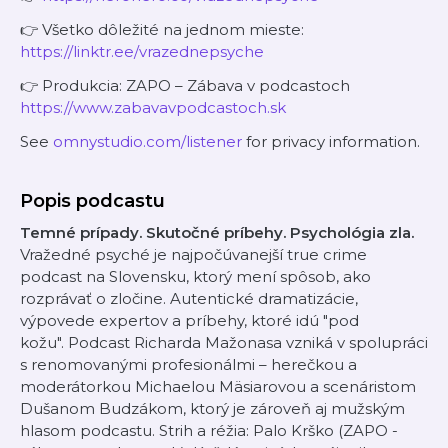
👉 Všetko dôležité na jednom mieste:
https://linktr.ee/vrazednepsyche
👉 Produkcia: ZAPO – Zábava v podcastoch
https://www.zabavavpodcastoch.sk
See
omnystudio.com/listener
for privacy information.
Popis podcastu
Temné prípady. Skutočné príbehy. Psychológia zla.
Vražedné psyché je najpočúvanejší true crime
podcast na Slovensku, ktorý mení spôsob, ako
rozprávať o zločine. Autentické dramatizácie,
výpovede expertov a príbehy, ktoré idú "pod
kožu". Podcast Richarda Mažonasa vzniká v spolupráci
s renomovanými profesionálmi – herečkou a
moderátorkou Michaelou Mäsiarovou a scenáristom
Dušanom Budzákom, ktorý je zároveň aj mužským
hlasom podcastu. Strih a réžia: Palo Krško (ZAPO -