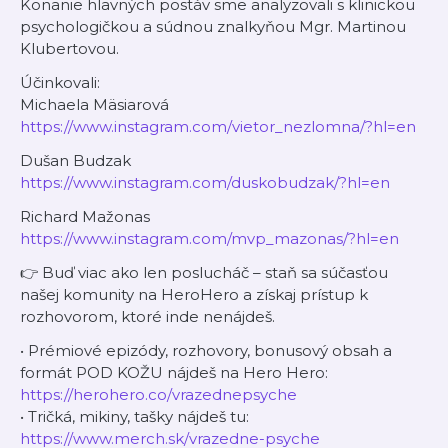
Konanie hlavných postáv sme analyzovali s klinickou
psychologičkou a súdnou znalkyňou Mgr. Martinou
Klubertovou.
Účinkovali:
Michaela Mäsiarová
https://www.instagram.com/vietor_nezlomna/?hl=en
Dušan Budzak
https://www.instagram.com/duskobudzak/?hl=en
Richard Mažonas
https://www.instagram.com/mvp_mazonas/?hl=en
👉 Buď viac ako len poslucháč – staň sa súčasťou
našej komunity na HeroHero a získaj prístup k
rozhovorom, ktoré inde nenájdeš.
• Prémiové epizódy, rozhovory, bonusový obsah a
formát POD KOŽU nájdeš na Hero Hero:
https://herohero.co/vrazednepsyche
• Tričká, mikiny, tašky nájdeš tu:
https://www.merch.sk/vrazedne-psyche