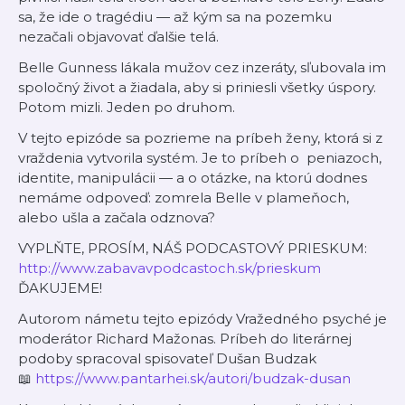
sa, že ide o tragédiu — až kým sa na pozemku
nezačali objavovať ďalšie telá.
Belle Gunness lákala mužov cez inzeráty, sľubovala im
spoločný život a žiadala, aby si priniesli všetky úspory.
Potom mizli. Jeden po druhom.
V tejto epizóde sa pozrieme na príbeh ženy, ktorá si z
vraždenia vytvorila systém. Je to príbeh o peniazoch,
identite, manipulácii — a o otázke, na ktorú dodnes
nemáme odpoveď: zomrela Belle v plameňoch,
alebo ušla a začala odznova?
VYPLŇTE, PROSÍM, NÁŠ PODCASTOVÝ PRIESKUM:
http://www.zabavavpodcastoch.sk/prieskum
ĎAKUJEME!
Autorom námetu tejto epizódy Vražedného psyché je
moderátor Richard Mažonas. Príbeh do literárnej
podoby spracoval spisovateľ Dušan Budzak
📖
https://www.pantarhei.sk/autori/budzak-dusan