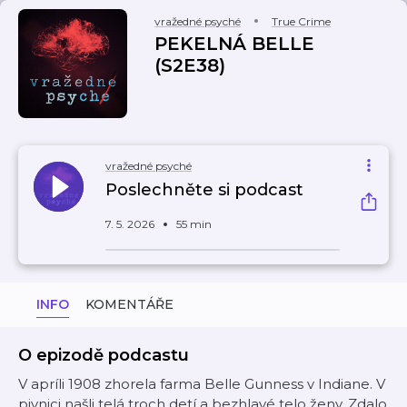
vražedné psyché
True Crime
PEKELNÁ BELLE
(S2E38)
vražedné psyché
Poslechněte si podcast
7. 5. 2026
55 min
INFO
KOMENTÁŘE
O epizodě podcastu
V apríli 1908 zhorela farma Belle Gunness v Indiane. V
pivnici našli telá troch detí a bezhlavé telo ženy. Zdalo