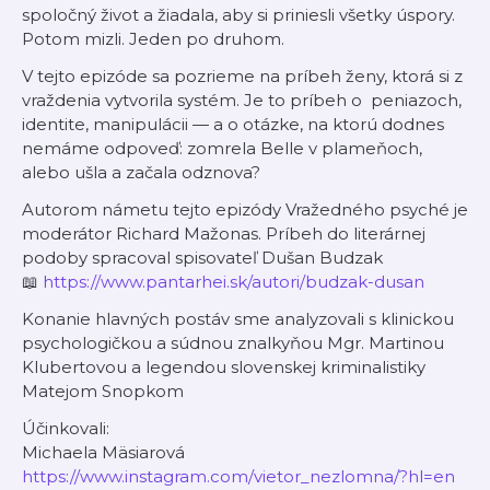
spoločný život a žiadala, aby si priniesli všetky úspory.
Potom mizli. Jeden po druhom.
V tejto epizóde sa pozrieme na príbeh ženy, ktorá si z
vraždenia vytvorila systém. Je to príbeh o peniazoch,
identite, manipulácii — a o otázke, na ktorú dodnes
nemáme odpoveď: zomrela Belle v plameňoch,
alebo ušla a začala odznova?
Autorom námetu tejto epizódy Vražedného psyché je
moderátor Richard Mažonas. Príbeh do literárnej
podoby spracoval spisovateľ Dušan Budzak
📖
https://www.pantarhei.sk/autori/budzak-dusan
Konanie hlavných postáv sme analyzovali s klinickou
psychologičkou a súdnou znalkyňou Mgr. Martinou
Klubertovou a legendou slovenskej kriminalistiky
Matejom Snopkom
Účinkovali:
Michaela Mäsiarová
https://www.instagram.com/vietor_nezlomna/?hl=en