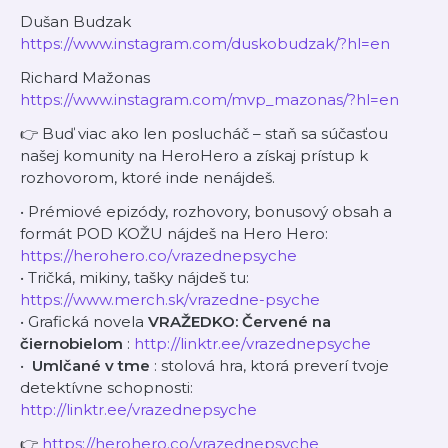
Dušan Budzak
https://www.instagram.com/duskobudzak/?hl=en
Richard Mažonas
https://www.instagram.com/mvp_mazonas/?hl=en
👉 Buď viac ako len poslucháč – staň sa súčasťou
našej komunity na HeroHero a získaj prístup k
rozhovorom, ktoré inde nenájdeš.
• Prémiové epizódy, rozhovory, bonusový obsah a
formát POD KOŽU nájdeš na Hero Hero:
https://herohero.co/vrazednepsyche
• Tričká, mikiny, tašky nájdeš tu:
https://www.merch.sk/vrazedne-psyche
• Grafická novela
VRAŽEDKO: Červené na
čiernobielom
:
http://linktr.ee/vrazednepsyche
• ⁠
Umlčané v tme
: stolová hra, ktorá preverí tvoje
detektívne schopnosti:
http://linktr.ee/vrazednepsyche
👉
https://herohero.co/vrazednepsyche