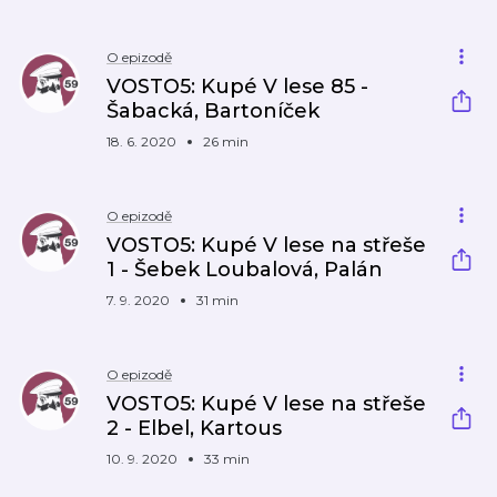
O epizodě
VOSTO5: Kupé V lese 85 -
Šabacká, Bartoníček
18. 6. 2020
26 min
O epizodě
VOSTO5: Kupé V lese na střeše
1 - Šebek Loubalová, Palán
7. 9. 2020
31 min
O epizodě
VOSTO5: Kupé V lese na střeše
2 - Elbel, Kartous
10. 9. 2020
33 min