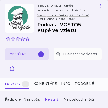
Zábava
,
Divadelní umění
,
Komediální rozhovory
,
Umění
Vosto5, Martin Bražina, Ondřej Cihlář,
Petr Prokop, Ondřej Bauer
Podcast VOSTO5:
Kupé ve Vzletu
ODEBÍRAT
KOMENTÁŘE
INFO
PODOBNÉ
EPIZODY
59
Řadit dle:
Nejnovější
Nejstarší
Nejposlouchanější