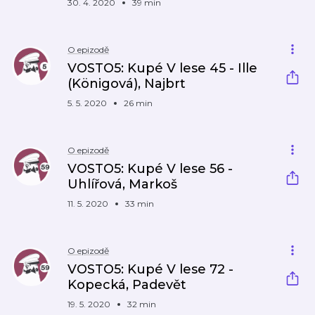
30. 4. 2020
39 min
O epizodě
VOSTO5: Kupé V lese 45 - Ille
(Königová), Najbrt
5. 5. 2020
26 min
O epizodě
VOSTO5: Kupé V lese 56 -
Uhlířová, Markoš
11. 5. 2020
33 min
O epizodě
VOSTO5: Kupé V lese 72 -
Kopecká, Padevět
19. 5. 2020
32 min