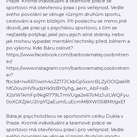
Praze. Kromě individuální a teamové práce se
sportovci má otevřenou praxi i pro veřejnost. Vedle
svého povolání se věnuje různým druhům sportu,
cestování a svým blízkým. Při poslechu se mimo jiné
dozvíš, jak pracují s psychikou sportovci, s čím se
nejčastěji potýkají, jaké jsou jejich silné stránky nebo
jak mohou vypadat mentální techniky před, během a
po výkonu. Kde Báru oslovit?
https://www.facebook.com/barboramatej.osobnitren
er/
https://www.instagram.com/barboramatej.osobnitren
er?
fbclid=IwAR11wim4o2Z1TJCkbGp5xxrcBLZyOOQiak9t
hfG0ovzHV9udzHk9zBY0yhg_aem_AbFnsB-
X2sIW1kmFp9kgR779LTmVUga2e67oMzJuILWQFyu
0oXGXZjleU2IrpYQaEumlLuEcmM8XW0Sl8MtlgxEf
Bára je psycholožkou ve sportovním celku Dukla v
Praze. Kromě individuální a teamové práce se
sportovci má otevřenou praxi i pro veřejnost. Vedle
svého povolání se věnuje různým druhům sportu,