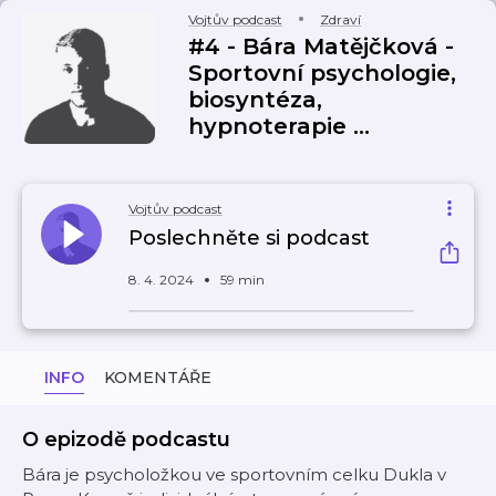
Vojtův podcast
Zdraví
#4 - Bára Matějčková -
Sportovní psychologie,
biosyntéza,
hypnoterapie ...
Vojtův podcast
Poslechněte si podcast
8. 4. 2024
59 min
INFO
KOMENTÁŘE
O epizodě podcastu
Bára je psycholožkou ve sportovním celku Dukla v