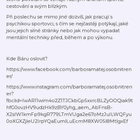
cestování a svým blízkým.
Při poslechu se mimo jiné dozvíš, jak pracují s
psychikou sportovci, s čím se nejčastěji potýkají, jaké
jsou jejich silné stránky nebo jak mohou vypadat
mentální techniky před, během a po výkonu.
Kde Báru oslovit?
https://www.facebook.com/barboramatej.osobnitren
er/
https://www.instagram.com/barboramatej.osobnitren
er?
fbclid=IwAR11wim4o2Z1TJCkbGp5xxrcBLZyOOQiak9t
hfG0ovzHV9udzHk9zBY0yhg_aem_AbFnsB-
X2sIW1kmFp9kgR779LTmVUga2e67oMzJuILWQFyu
0oXGXZjleU2IrpYQaEumlLuEcmM8XW0Sl8MtlgxEf