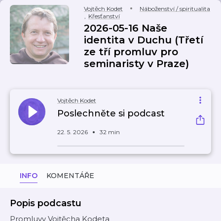
Vojtěch Kodet
Náboženství / spiritualita
,
Křesťanství
2026-05-16 Naše
identita v Duchu (Třetí
ze tří promluv pro
seminaristy v Praze)
Vojtěch Kodet
Poslechněte si podcast
22. 5. 2026
32 min
INFO
KOMENTÁŘE
Popis podcastu
Promluvy Vojtěcha Kodeta