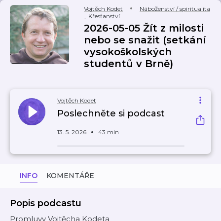
Vojtěch Kodet
Náboženství / spiritualita
,
Křesťanství
2026-05-05 Žít z milosti
nebo se snažit (setkání
vysokoškolských
studentů v Brně)
Vojtěch Kodet
Poslechněte si podcast
13. 5. 2026
43 min
INFO
KOMENTÁŘE
Popis podcastu
Promluvy Vojtěcha Kodeta