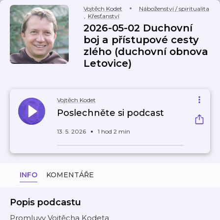
Vojtěch Kodet
Náboženství / spiritualita
,
Křesťanství
2026-05-02 Duchovní
boj a přístupové cesty
zlého (duchovní obnova
Letovice)
Vojtěch Kodet
Poslechněte si podcast
13. 5. 2026
1 hod 2 min
INFO
KOMENTÁŘE
Popis podcastu
Promluvy Vojtěcha Kodeta