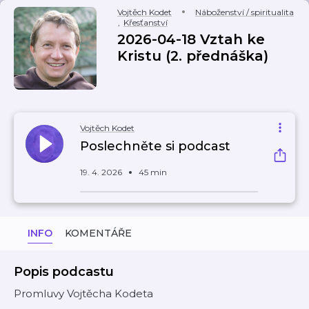
Vojtěch Kodet
Náboženství / spiritualita
,
Křesťanství
2026-04-18 Vztah ke
Kristu (2. přednáška)
Vojtěch Kodet
Poslechněte si podcast
19. 4. 2026
45 min
INFO
KOMENTÁŘE
Popis podcastu
Promluvy Vojtěcha Kodeta