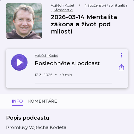
Vojtěch Kodet
Náboženství / spiritualita
,
Křesťanství
2026-03-14 Mentalita
zákona a život pod
milostí
Vojtěch Kodet
Poslechněte si podcast
17. 3. 2026
49 min
INFO
KOMENTÁŘE
Popis podcastu
Promluvy Vojtěcha Kodeta