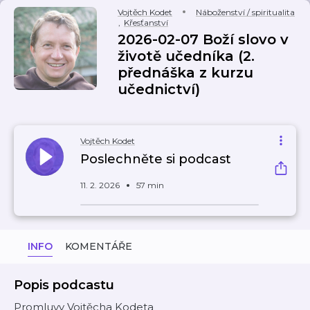
Vojtěch Kodet
Náboženství / spiritualita
,
Křesťanství
2026-02-07 Boží slovo v
životě učedníka (2.
přednáška z kurzu
učednictví)
Vojtěch Kodet
Poslechněte si podcast
11. 2. 2026
57 min
INFO
KOMENTÁŘE
Popis podcastu
Promluvy Vojtěcha Kodeta