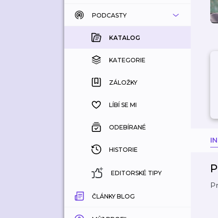
PODCASTY
KATALOG
KOUPENÉ
KATALOG
KATEGORIE
KATEGORIE
ZÁLOŽKY
ZÁLOŽKY
HISTORIE
LÍBÍ SE MI
ODEBÍRANÉ
I
HISTORIE
P
EDITORSKÉ TIPY
P
ČLÁNKY BLOG