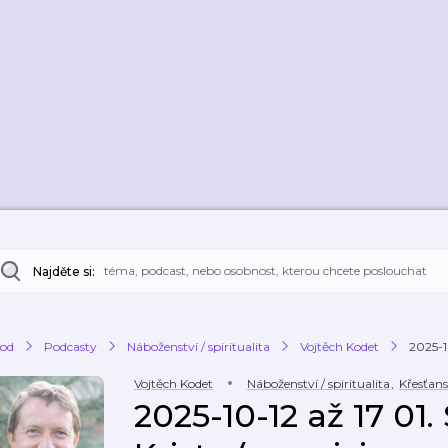
Najděte si:
od
Podcasty
Náboženství / spiritualita
Vojtěch Kodet
2025-10
Vojtěch Kodet
Náboženství / spiritualita
,
Křesťans
2025-10-12 až 17 01.