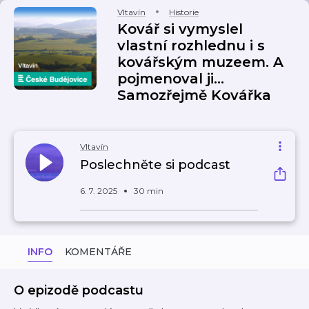
Vltavín
Historie
Kovář si vymyslel
vlastní rozhlednu i s
kovářským muzeem. A
pojmenoval ji...
Samozřejmě Kovářka
Vltavín
Poslechněte si podcast
6. 7. 2025
30 min
INFO
KOMENTÁŘE
O epizodě podcastu