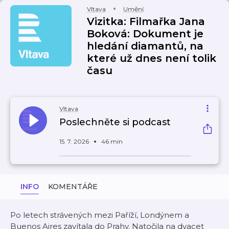
Vltava
Umění
Vizitka: Filmařka Jana
Boková: Dokument je
hledání diamantů, na
které už dnes není tolik
času
Vltava
Poslechněte si podcast
15. 7. 2026
46 min
INFO
KOMENTÁŘE
Po letech strávených mezi Paříží, Londýnem a
Buenos Aires zavítala do Prahy. Natočila na dvacet