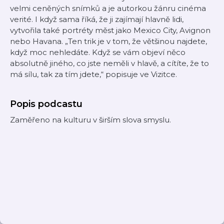
velmi ceněných snímků a je autorkou žánru cinéma
verité. I když sama říká, že ji zajímají hlavně lidi,
vytvořila také portréty měst jako Mexico City, Avignon
nebo Havana. „Ten trik je v tom, že většinou najdete,
když moc nehledáte. Když se vám objeví něco
absolutně jiného, co jste neměli v hlavě, a cítíte, že to
má sílu, tak za tím jdete,“ popisuje ve Vizitce.
Popis podcastu
Zaměřeno na kulturu v širším slova smyslu.