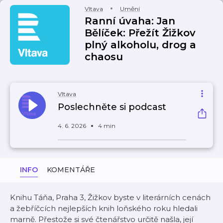
Vltava
Umění
Ranní úvaha: Jan
Bělíček: Přežít Žižkov
plný alkoholu, drog a
chaosu
Vltava
Poslechněte si podcast
4. 6. 2026
4 min
INFO
KOMENTÁŘE
Knihu Táňa, Praha 3, Žižkov byste v literárních cenách
a žebříčcích nejlepších knih loňského roku hledali
marně. Přestože si své čtenářstvo určitě našla, její