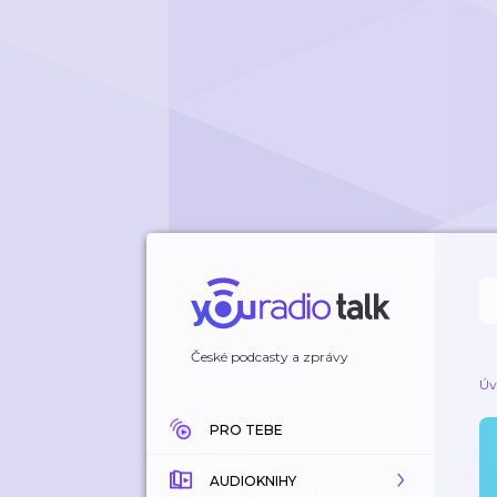
České podcasty a zprávy
Úv
PRO TEBE
AUDIOKNIHY