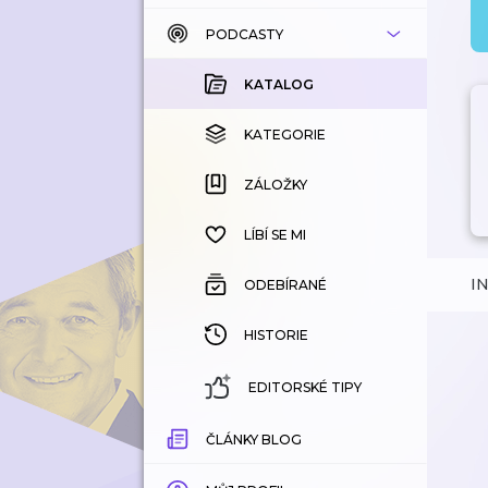
PODCASTY
KATALOG
KOUPENÉ
KATALOG
KATEGORIE
KATEGORIE
ZÁLOŽKY
ZÁLOŽKY
HISTORIE
LÍBÍ SE MI
I
ODEBÍRANÉ
HISTORIE
EDITORSKÉ TIPY
ČLÁNKY BLOG