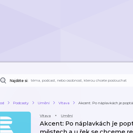
Najděte si:
od
Podcasty
Umění
Vltava
Akcent: Po náplavkách je poptá
Vltava
Umění
Akcent: Po náplavkách je popt
městech a u řek se chceme rek