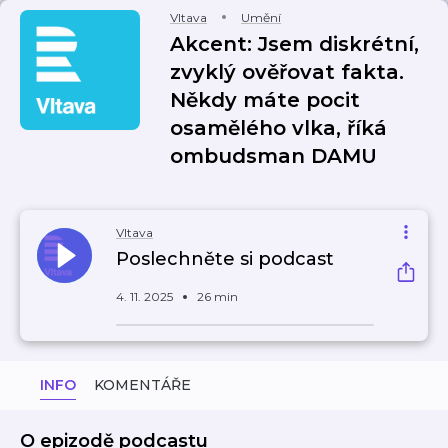
Vltava
Umění
Akcent: Jsem diskrétní,
zvyklý ověřovat fakta.
Někdy máte pocit
osamělého vlka, říká
ombudsman DAMU
Vltava
Poslechněte si podcast
4. 11. 2025
26 min
INFO
KOMENTÁŘE
O epizodě podcastu