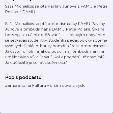
Saša Michailidis se ptá Pavlíny Junové z FAMU a Petra
Poláka z DAMU.
Saša Michailidis se ptá ombudsmanky FAMU Pavlíny
Junové a ombudsmana DAMU Petra Poláka. Šikana,
bossing, sexuální obtěžování… I s takovým chováním
se setkávají studentky, studenti i pedagogický sbor na
vysokých školách. Kauzy pomáhají řešit ombudsmani.
Jak svoji roli plní a jakou pozici mají ombudsmani na
uměleckých VŠ v Česku? Kolik podnětů už nasbírali?
Jak důležité je sdílet zkušenosti?
Popis podcastu
Zaměřeno na kulturu v širším slova smyslu.