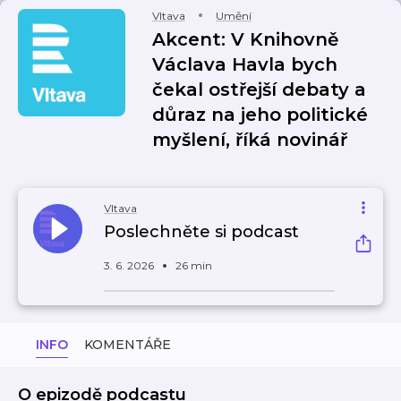
Vltava
Umění
Akcent: V Knihovně
Václava Havla bych
čekal ostřejší debaty a
důraz na jeho politické
myšlení, říká novinář
Vltava
Poslechněte si podcast
3. 6. 2026
26 min
INFO
KOMENTÁŘE
O epizodě podcastu