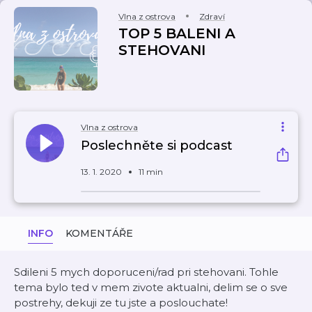
Vlna z ostrova
Zdraví
TOP 5 BALENI A
STEHOVANI
Vlna z ostrova
Poslechněte si podcast
13. 1. 2020
11 min
INFO
KOMENTÁŘE
Sdileni 5 mych doporuceni/rad pri stehovani. Tohle
tema bylo ted v mem zivote aktualni, delim se o sve
postrehy, dekuji ze tu jste a poslouchate!