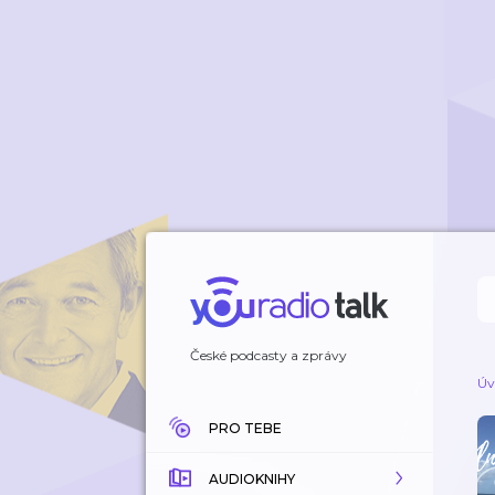
České podcasty a zprávy
Úv
PRO TEBE
AUDIOKNIHY