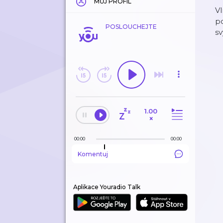
MŮJ PROFIL
Vl
po
POSLOUCHEJTE
sv
1.00
×
00:00
00:00
Komentuj
Aplikace Youradio Talk