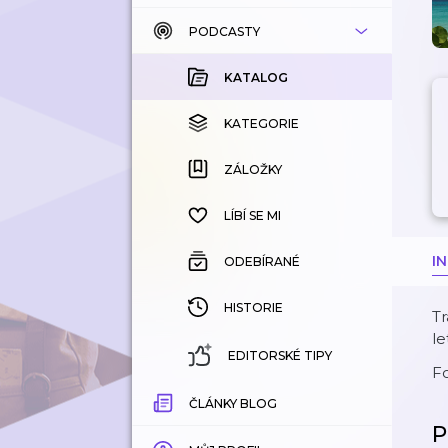
PODCASTY
KATALOG
KOUPENÉ
KATALOG
KATEGORIE
KATEGORIE
ZÁLOŽKY
ZÁLOŽKY
HISTORIE
LÍBÍ SE MI
I
ODEBÍRANÉ
HISTORIE
Tr
le
EDITORSKÉ TIPY
F
ČLÁNKY BLOG
P