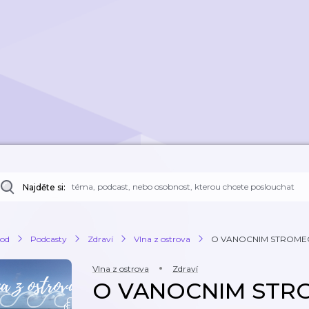
Najděte si:
od
Podcasty
Zdraví
Vlna z ostrova
O VANOCNIM STROME
Vlna z ostrova
Zdraví
O VANOCNIM STR