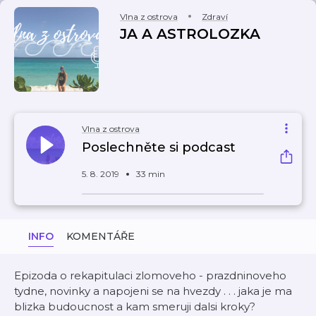
Vlna z ostrova
Zdraví
JA A ASTROLOZKA
Vlna z ostrova
Poslechněte si podcast
5. 8. 2019
33 min
INFO
KOMENTÁŘE
Epizoda o rekapitulaci zlomoveho - prazdninoveho
tydne, novinky a napojeni se na hvezdy . . . jaka je ma
blizka budoucnost a kam smeruji dalsi kroky?