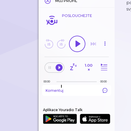
MŮJ PROFIL
po
sv
POSLOUCHEJTE
1.00
×
00:00
00:00
Komentuj
Aplikace Youradio Talk