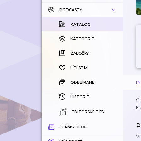
PODCASTY
KATALOG
KOUPENÉ
KATALOG
KATEGORIE
KATEGORIE
ZÁLOŽKY
ZÁLOŽKY
HISTORIE
LÍBÍ SE MI
I
ODEBÍRANÉ
HISTORIE
Co
ja
EDITORSKÉ TIPY
P
ČLÁNKY BLOG
Vl