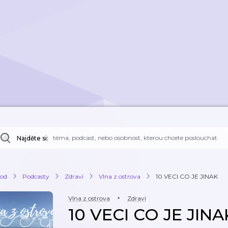
Najděte si:
od
Podcasty
Zdraví
Vlna z ostrova
10 VECI CO JE JINAK
Vlna z ostrova
Zdraví
10 VECI CO JE JINA