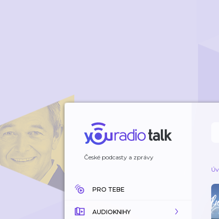
České podcasty a zprávy
Úv
PRO TEBE
AUDIOKNIHY