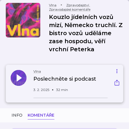
Vlna
Zpravodajství
,
Zpravodajské komentáře
Kouzlo jídelních vozů
mizí, Německo truchlí. Z
bistro vozů uděláme
zase hospodu, věří
vrchní Peterka
Vlna
Poslechněte si podcast
3. 2. 2025
32 min
INFO
KOMENTÁŘE